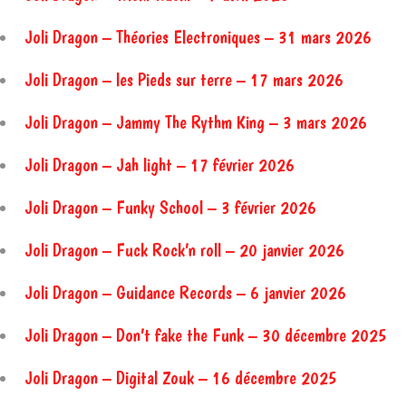
Joli Dragon – Théories Electroniques – 31 mars 2026
Joli Dragon – les Pieds sur terre – 17 mars 2026
Joli Dragon – Jammy The Rythm King – 3 mars 2026
Joli Dragon – Jah light – 17 février 2026
Joli Dragon – Funky School – 3 février 2026
Joli Dragon – Fuck Rock’n roll – 20 janvier 2026
Joli Dragon – Guidance Records – 6 janvier 2026
Joli Dragon – Don’t fake the Funk – 30 décembre 2025
Joli Dragon – Digital Zouk – 16 décembre 2025