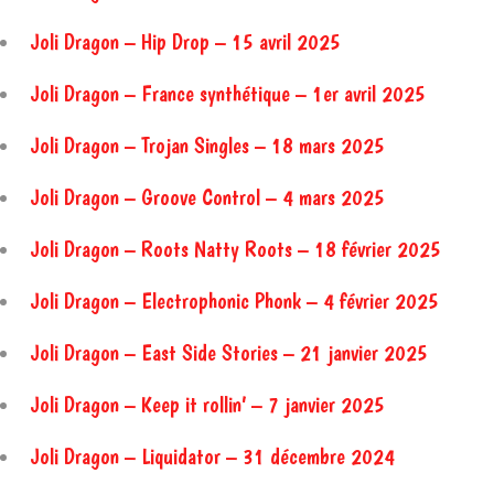
Joli Dragon – Hip Drop – 15 avril 2025
Joli Dragon – France synthétique – 1er avril 2025
Joli Dragon – Trojan Singles – 18 mars 2025
Joli Dragon – Groove Control – 4 mars 2025
Joli Dragon – Roots Natty Roots – 18 février 2025
Joli Dragon – Electrophonic Phonk – 4 février 2025
Joli Dragon – East Side Stories – 21 janvier 2025
Joli Dragon – Keep it rollin’ – 7 janvier 2025
Joli Dragon – Liquidator – 31 décembre 2024