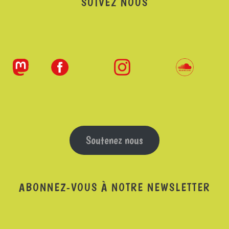
SUIVEZ NOUS
Soutenez nous
ABONNEZ-VOUS À NOTRE NEWSLETTER