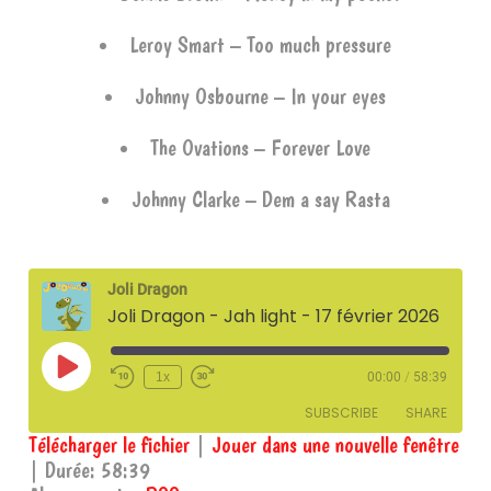
Leroy Smart – Too much pressure
Johnny Osbourne – In your eyes
The Ovations – Forever Love
Johnny Clarke – Dem a say Rasta
Joli Dragon
Joli Dragon - Jah light - 17 février 2026
Play
1x
00:00
/
58:39
Episode
SUBSCRIBE
SHARE
Télécharger le fichier
|
Jouer dans une nouvelle fenêtre
|
Durée: 58:39
SHARE
RSS