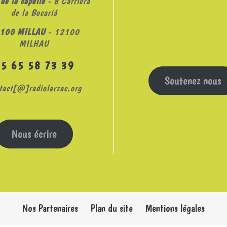
de la capelle
- 8 Carrièra
de la Bocariá
100 MILLAU
- 12100
MILHAU
05 65 58 73 39
Soutenez nous
tact[@]radiolarzac.org
Nous écrire
Nos Partenaires
Plan du site
Mentions légales