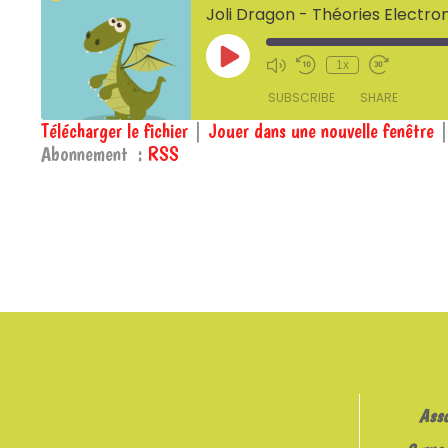
Joli Dragon - Théories Electro
Play
1x
Episode
SUBSCRIBE
SHARE
Télécharger le fichier
|
Jouer dans une nouvelle fenêtre
Abonnement :
RSS
SHARE
RSS
RSS FEED
LINK
EMBED
Ass