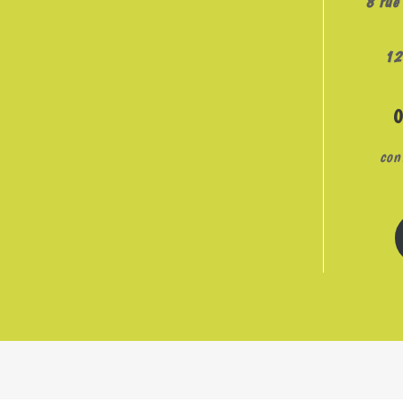
8 rue 
12
con