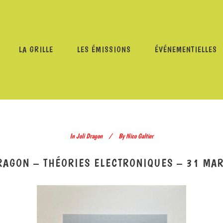
LA GRILLE
LES ÉMISSIONS
ÉVÉNEMENTIELLES
MMES
/
JOLI DRAGON
/
JOLI DRAGON – THÉORIES ELECT
In
Joli Dragon
By
Nico Galtier
RAGON – THÉORIES ELECTRONIQUES – 31 MA