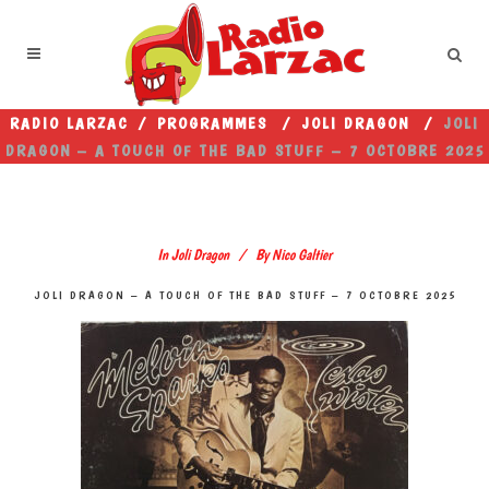
RADIO LARZAC
/
PROGRAMMES
/
JOLI DRAGON
/
JOLI
DRAGON – A TOUCH OF THE BAD STUFF – 7 OCTOBRE 2025
In
Joli Dragon
By
Nico Galtier
JOLI DRAGON – A TOUCH OF THE BAD STUFF – 7 OCTOBRE 2025