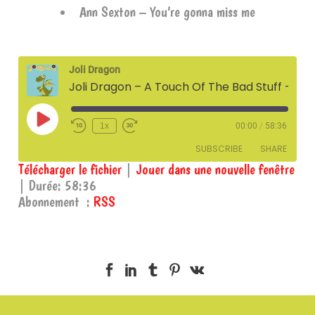
Ann Sexton – You’re gonna miss me
Joli Dragon
Joli Dragon – A Touch Of The Bad Stuff – 7 octobre 2025
Play
1x
00:00
/
58:36
Episode
SUBSCRIBE
SHARE
Télécharger le fichier
|
Jouer dans une nouvelle fenêtre
|
Durée: 58:36
SHARE
RSS
Abonnement :
RSS
RSS FEED
LINK
EMBED