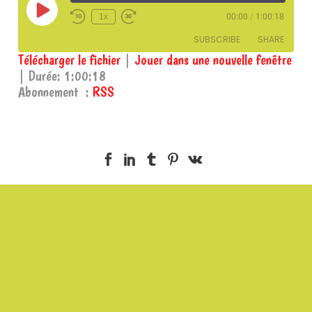
Play
1x
00:00
/
1:00:18
Episode
SUBSCRIBE
SHARE
Télécharger le fichier
|
Jouer dans une nouvelle fenêtre
|
Durée: 1:00:18
SHARE
RSS
Abonnement :
RSS
RSS FEED
LINK
EMBED