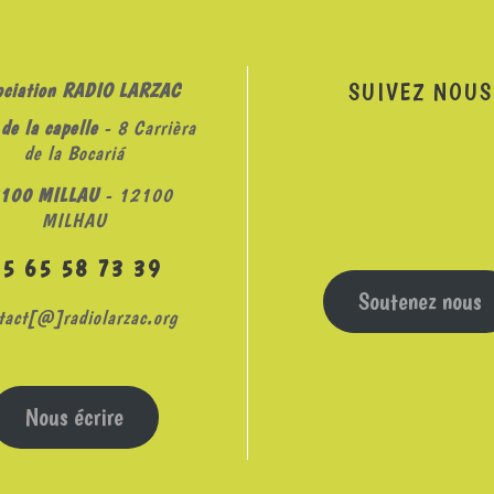
SUIVEZ NOUS
ociation RADIO LARZAC
de la capelle
- 8 Carrièra
de la Bocariá
100 MILLAU
- 12100
MILHAU
05 65 58 73 39
Soutenez nous
tact[@]radiolarzac.org
Nous écrire