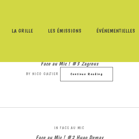
LA GRILLE
LES ÉMISSIONS
ÉVÉNEMENTIELLES
IN
FACE AU MIC
Face au Mic ! #3 Zagreus
BY
NICO GALTIER
Continue Reading
IN
FACE AU MIC
Face au Mic ! #2 Hugo Demay