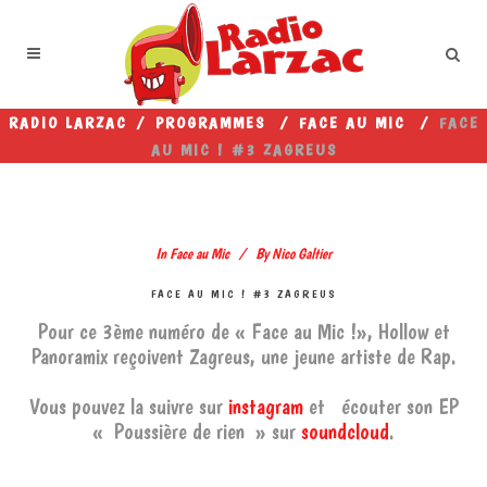
RADIO LARZAC
/
PROGRAMMES
/
FACE AU MIC
/
FACE
AU MIC ! #3 ZAGREUS
In
Face au Mic
By
Nico Galtier
FACE AU MIC ! #3 ZAGREUS
Pour ce 3ème numéro de « Face au Mic !», Hollow et
Panoramix reçoivent Zagreus, une jeune artiste de Rap.
Vous pouvez la suivre sur
instagram
et écouter son EP
« Poussière de rien » sur
soundcloud
.