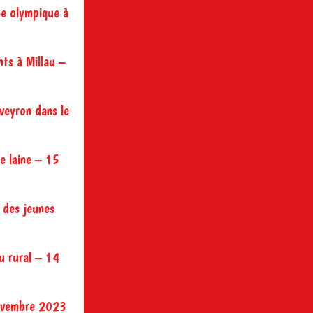
me olympique à
nts à Millau –
Aveyron dans le
re laine – 15
t des jeunes
u rural – 14
novembre 2023