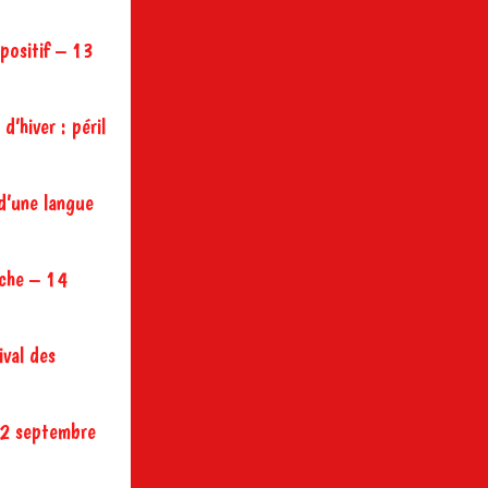
 positif – 13
d’hiver : péril
 d’une langue
sèche – 14
ival des
 12 septembre