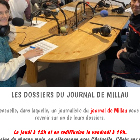
LES DOSSIERS DU JOURNAL DE MILLAU
nsuelle, dans laquelle, un journaliste du
journal de Millau
vous 
revenir sur un de leurs dossiers.
Le jeudi à 12h et en rediffusion le vendredi à 19h.
ine de chaque mois, en alternance avec
l’Actuelle
,
l’Actu sur 