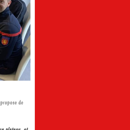
propose de
un plateau
, et