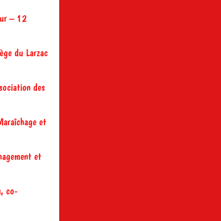
eur – 12
lège du Larzac
sociation des
Maraîchage et
énagement et
, co-