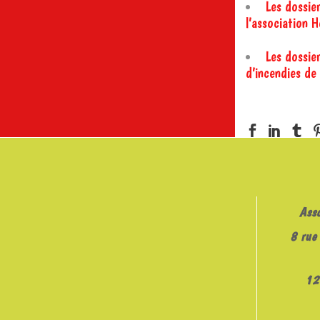
Les dossier
l’association
Les dossier
d’incendies d
Ass
8 rue 
12