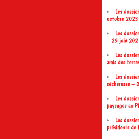
Les dossier
octobre 2023
Les dossier
– 29 juin 202
Les dossie
amis des terr
Les dossie
sécheresse – 2
Les dossie
paysages au 
Les dossier
présidents de 