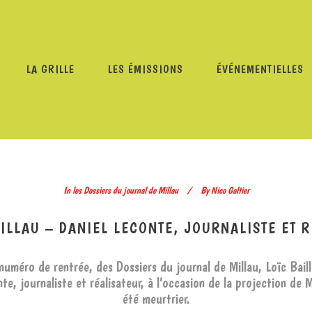
LA GRILLE
LES ÉMISSIONS
ÉVÉNEMENTIELLES
URNAL DE MILLAU
/
LES DOSSIERS DU JOURNAL DE MILLAU
OCTOBRE 2023
In
les Dossiers du journal de Millau
By
Nico Galtier
ILLAU – DANIEL LECONTE, JOURNALISTE ET 
numéro de rentrée, des Dossiers du journal de Millau, Loïc Baill
te, journaliste et réalisateur, à l’occasion de la projection de 
été meurtrier.