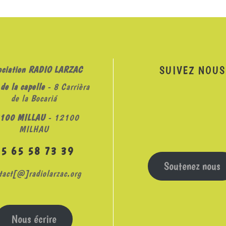
SUIVEZ NOUS
ociation RADIO LARZAC
de la capelle
- 8 Carrièra
de la Bocariá
100 MILLAU
- 12100
MILHAU
05 65 58 73 39
Soutenez nous
tact[@]radiolarzac.org
Nous écrire