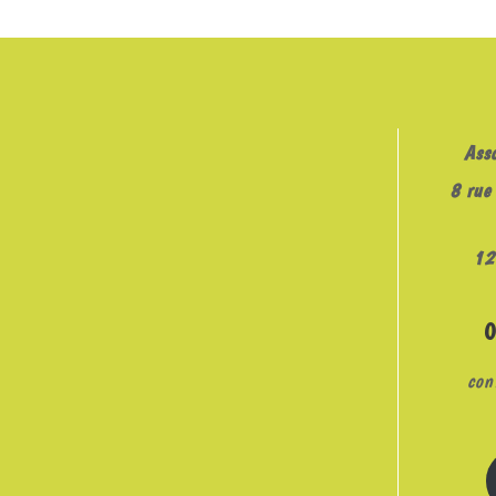
EMBED
Ass
8 rue 
12
con