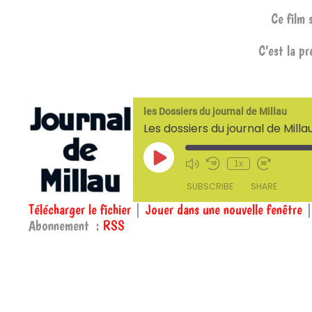
Ce film
C’est la p
les Dossiers du journal de Millau
Les dossiers du journal de Milla
Play
1x
Episode
SUBSCRIBE
SHARE
Télécharger le fichier
|
Jouer dans une nouvelle fenêtre
Abonnement :
RSS
SHARE
RSS
RSS FEED
LINK