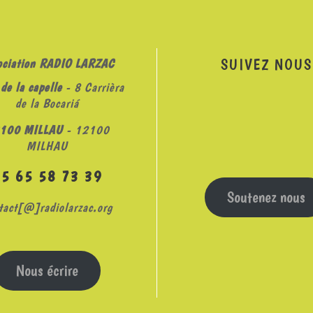
SUIVEZ NOUS
ociation RADIO LARZAC
de la capelle
- 8 Carrièra
de la Bocariá
100 MILLAU
- 12100
MILHAU
05 65 58 73 39
Soutenez nous
tact[@]radiolarzac.org
Nous écrire