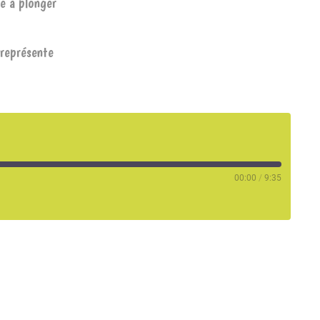
ie à plonger
 représente
00:00
/
9:35