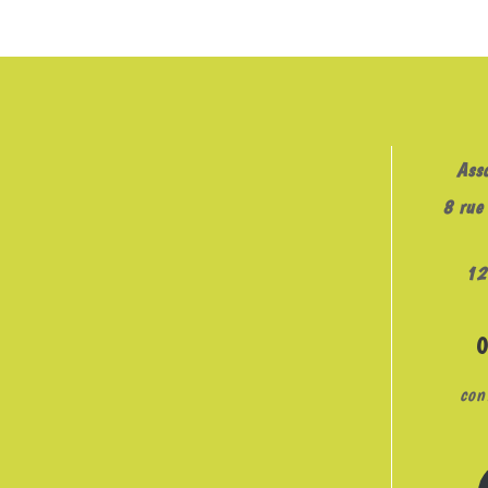
LINK
EMBED
Ass
8 rue 
12
con