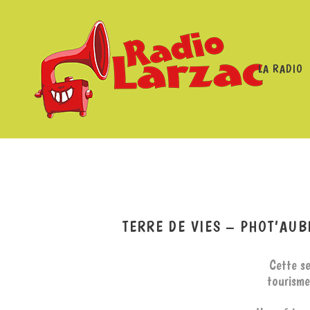
LA RADIO
RADIO LARZAC
/
PROGRAMMES
/
TERRE DE VIES - PHO
TERRE DE VIES – PHOT’AU
Cette se
tourisme