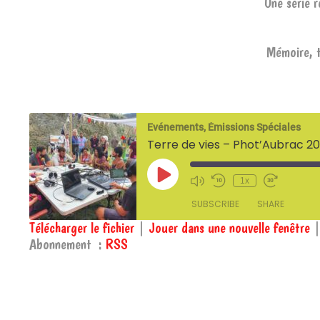
Une série r
Mémoire, t
Evénements, Émissions Spéciales
Terre de vies – Phot’Aubrac 2
Play
1x
Episode
SUBSCRIBE
SHARE
Télécharger le fichier
|
Jouer dans une nouvelle fenêtre
Abonnement :
RSS
SHARE
RSS
RSS FEED