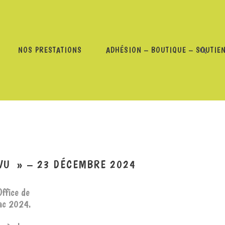
NOS PRESTATIONS
ADHÉSION – BOUTIQUE – SOUTIE
LAURE LITTOZ-MONNET, « DÉJÀ VU » – 23 DÉCEMBRE 2024
 VU » – 23 DÉCEMBRE 2024
Office de
rac 2024.