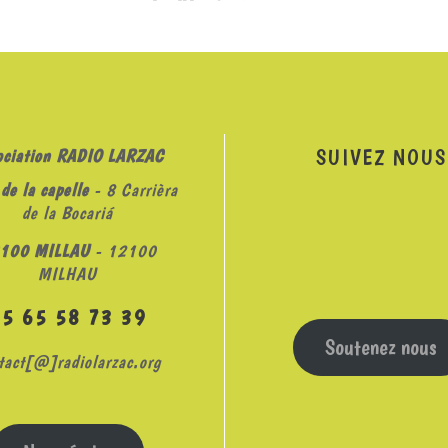
SUIVEZ NOUS
ociation RADIO LARZAC
de la capelle
- 8 Carrièra
de la Bocariá
100 MILLAU
- 12100
MILHAU
05 65 58 73 39
Soutenez nous
tact[@]radiolarzac.org