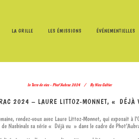
LA GRILLE
LES ÉMISSIONS
ÉVÉNEMENTIELLES
T'AUBRAC 2024
/
TERRE DE VIES – PHOT’AUBRAC 2024 – 
In
Terre de vies - Phot'Aubrac 2024
By
Nico Galtier
BRAC 2024 – LAURE LITTOZ-MONNET, « DÉJÀ
maine, rendez-vous avec Laure Littoz-Monnet, qui exposait à l’
 de Nasbinals sa série « Déjà vu » dans le cadre de Phot’Aub