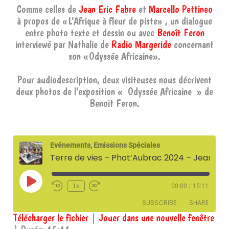
Comme celles de
Jean Eric Fabre
et
Marcello Pettineo
à propos de «L’Afrique à fleur de piste» , un dialogue
entre photo texte et dessin ou avec
Benoît Feron
interviewé par Nathalie de
Radio Margeride
concernant
son «Odyssée Africaine».
Pour audiodescription, deux visiteuses nous décrivent
deux photos de l’exposition « Odyssée Africaine » de
Benoit Feron.
Evénements, Émissions Spéciales
Terre de vies – Phot’Aubrac 2024 – Jean-Eric Fabre, Marcello Pettineo et Benoit Feron – 6 janvier 2025
Play
1x
00:00
/
15:11
Episode
SUBSCRIBE
SHARE
Télécharger le fichier
|
Jouer dans une nouvelle fenêtre