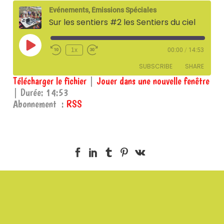
Evénements, Émissions Spéciales
Sur les sentiers #2 les Sentiers du ciel
Play
1x
00:00
/
14:53
Episode
SUBSCRIBE
SHARE
Télécharger le fichier
|
Jouer dans une nouvelle fenêtre
|
Durée: 14:53
SHARE
RSS
Abonnement :
RSS
RSS FEED
LINK
EMBED