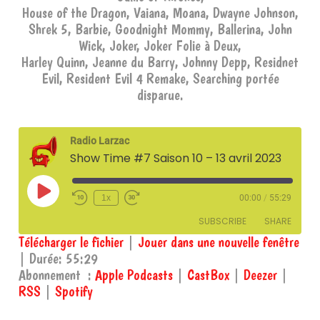
House of the Dragon, Vaiana, Moana, Dwayne Johnson,
Shrek 5, Barbie, Goodnight Mommy, Ballerina, John
Wick, Joker, Joker Folie à Deux,
Harley Quinn, Jeanne du Barry, Johnny Depp, Residnet
Evil, Resident Evil 4 Remake, Searching portée
disparue.
Radio Larzac
Show Time #7 Saison 10 – 13 avril 2023
Play
1x
00:00
/
55:29
Episode
SUBSCRIBE
SHARE
Télécharger le fichier
|
Jouer dans une nouvelle fenêtre
|
Durée: 55:29
SHARE
Apple Podcasts
CastBox
Abonnement :
Apple Podcasts
|
CastBox
|
Deezer
|
Deezer
RSS
RSS
|
Spotify
LINK
Spotify