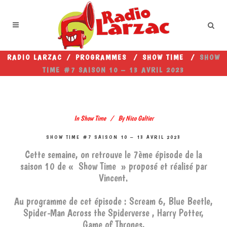
RADIO LARZAC
/
PROGRAMMES
/
SHOW TIME
/
SHOW
TIME #7 SAISON 10 – 13 AVRIL 2023
In
Show Time
By
Nico Galtier
SHOW TIME #7 SAISON 10 – 13 AVRIL 2023
Cette semaine, on retrouve le 7ème épisode de la
saison 10 de « Show Time » proposé et réalisé par
Vincent.
Au programme de cet épisode : Scream 6, Blue Beetle,
Spider-Man Across the Spiderverse , Harry Potter,
Game of Thrones,