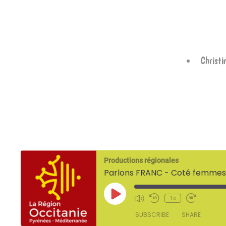
Christi
Productions régionales
Parlons FRANC - Coté femmes
Play
1x
Episode
SUBSCRIBE
SHARE