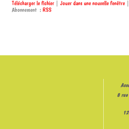
Télécharger le fichier
|
Jouer dans une nouvelle fenêtre
Abonnement :
RSS
SHARE
RSS
RSS FEED
LINK
EMBED
Ass
8 rue 
12