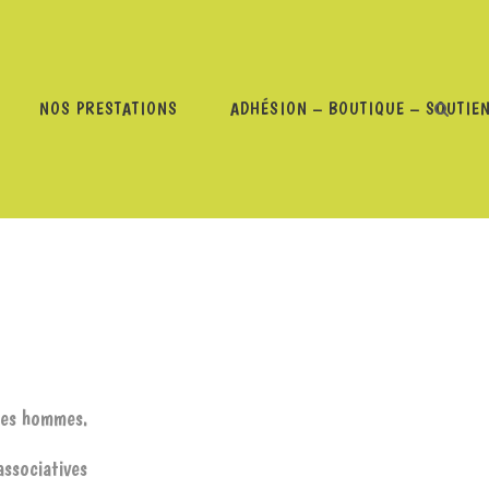
NOS PRESTATIONS
ADHÉSION – BOUTIQUE – SOUTIE
 – COTÉ FEMMES
 les hommes.
associatives