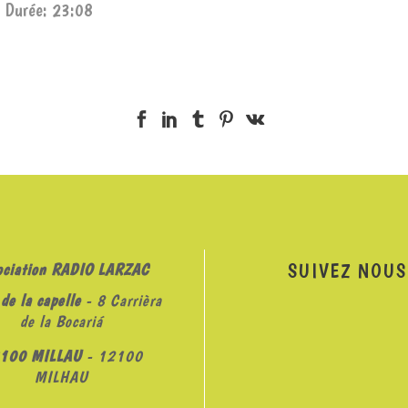
|
Durée: 23:08
SUIVEZ NOUS
ociation RADIO LARZAC
de la capelle
- 8 Carrièra
de la Bocariá
100 MILLAU
- 12100
MILHAU