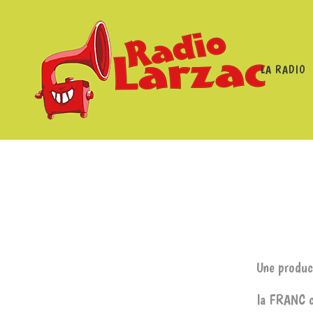
LA RADIO
RADIO LARZAC
Une product
la FRANC c’