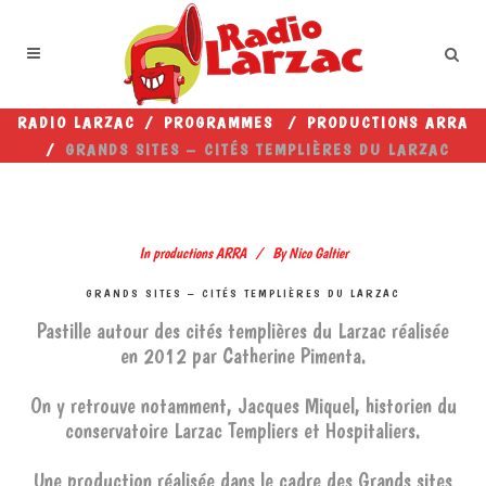
RADIO LARZAC
/
PROGRAMMES
/
PRODUCTIONS ARRA
/
GRANDS SITES – CITÉS TEMPLIÈRES DU LARZAC
In
productions ARRA
By
Nico Galtier
GRANDS SITES – CITÉS TEMPLIÈRES DU LARZAC
Pastille autour des cités templières du Larzac réalisée
en 2012 par Catherine Pimenta.
On y retrouve notamment, Jacques Miquel, historien du
conservatoire Larzac Templiers et Hospitaliers.
Une production réalisée dans le cadre des Grands sites