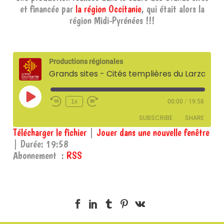
et financée par
la région Occitanie
, qui était alors la
région Midi-Pyrénées !!!
Productions régionales
Grands sites - Cités templières du Larzac
Play
1x
00:00
/
19:58
Episode
SUBSCRIBE
SHARE
Télécharger le fichier
|
Jouer dans une nouvelle fenêtre
|
Durée: 19:58
SHARE
RSS
Abonnement :
RSS
RSS FEED
LINK
EMBED