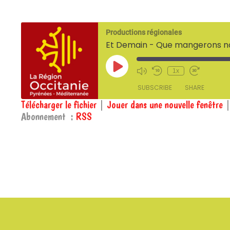
Productions régionales
Et Demain - Que mangerons n
Play
1x
Episode
SUBSCRIBE
SHARE
Télécharger le fichier
|
Jouer dans une nouvelle fenêtre
Abonnement :
RSS
SHARE
RSS
RSS FEED
LINK
EMBED