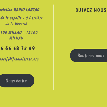
SUIVEZ NOUS
ociation RADIO LARZAC
de la capelle
- 8 Carrièra
de la Bocariá
100 MILLAU
- 12100
MILHAU
05 65 58 73 39
Soutenez nous
tact[@]radiolarzac.org
Nous écrire