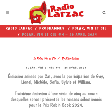
RADIO LARZAC
/
PROGRAMMES
/
POLAR, VIN ET CIE
/
POLAR, VIN ET CIE #4 – 26 AVRIL 2024
In
Polar, Vin et Cie
By
Nico Galtier
POLAR, VIN ET CIE #4 – 26 AVRIL 2024
Émission animée par Cat, avec la participation de Guy,
Lionel, Michèle, Sofia, Sylvie et William.
Troisième émission d’une série de cinq au cours
desquelles seront présentés les romans sélectionnés
pour le Prix Robin Cook 2024.