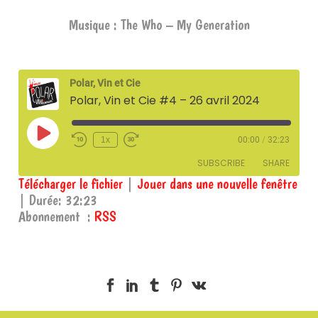
Musique : The Who – My Generation
Polar, Vin et Cie
Polar, Vin et Cie #4 – 26 avril 2024
Play
1x
00:00
/
32:23
Episode
SUBSCRIBE
SHARE
Télécharger le fichier
|
Jouer dans une nouvelle fenêtre
|
Durée: 32:23
SHARE
RSS
Abonnement :
RSS
RSS FEED
LINK
EMBED