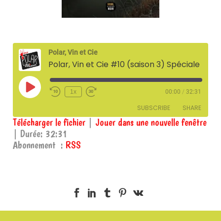
Polar, Vin et Cie
Polar, Vin et Cie #10 (saison 3) Spéciale Prix Robin Cook 2026 - Mathilde Beaussault - 27 février 2026
Play
1x
00:00
/
32:31
Episode
SUBSCRIBE
SHARE
Télécharger le fichier
|
Jouer dans une nouvelle fenêtre
|
Durée: 32:31
SHARE
RSS
Abonnement :
RSS
RSS FEED
LINK
EMBED