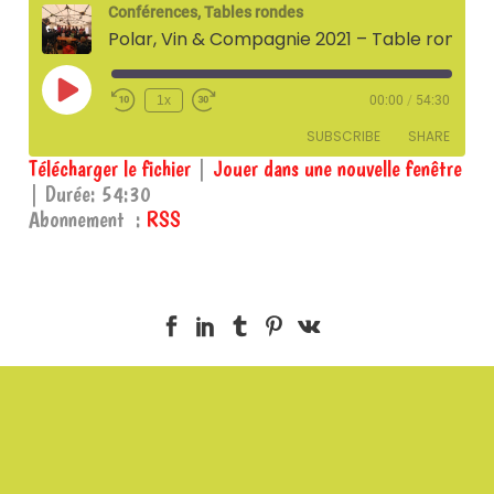
Conférences, Tables rondes
Polar, Vin & Compagnie 2021 – Table ronde « Polar et féminisme » – 19 juin 2021
Play
1x
00:00
/
54:30
Episode
SUBSCRIBE
SHARE
Télécharger le fichier
|
Jouer dans une nouvelle fenêtre
|
Durée: 54:30
SHARE
RSS
Abonnement :
RSS
RSS FEED
LINK
EMBED