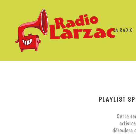
LA RADIO
RADIO LARZAC
/
PROGRAMMES
/
PLA
PLAYLIST S
Cette sem
artiste
déroulera 