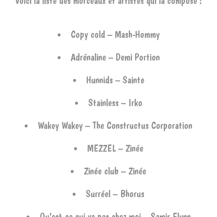
Voici la liste des morceaux et artistes qui la compose :
Copy cold – Mash-Hommy
Adrénaline – Demi Portion
Hunnids – Sainte
Stainless – Irko
Wakey Wakey – The Constructus Corporation
MEZZEL – Zinée
Zinée club – Zinée
Surréel – Bhorus
Qu’est-ce qui va pas chez moi – Samir Flynn