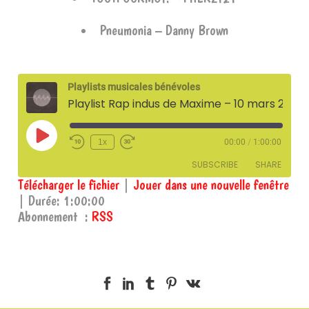
Pneumonia – Danny Brown
Playlists musicales bénévoles
Playlist Rap indus de Maxime – 10 mars 2025
Play
1x
00:00
/
1:00:00
Episode
SUBSCRIBE
SHARE
Télécharger le fichier
|
Jouer dans une nouvelle fenêtre
|
Durée: 1:00:00
SHARE
RSS
Abonnement :
RSS
RSS FEED
LINK
EMBED