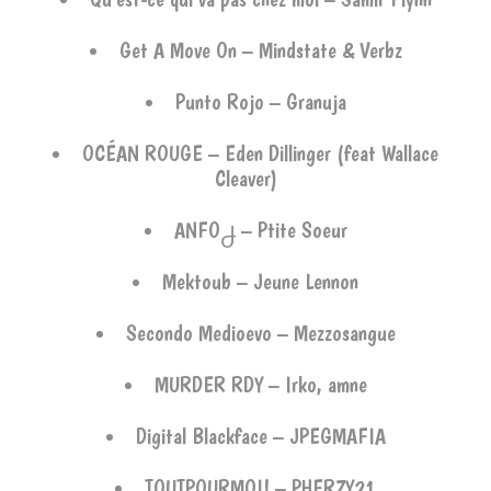
Get A Move On – Mindstate & Verbz
Punto Rojo – Granuja
OCÉAN ROUGE – Eden Dillinger (feat Wallace
Cleaver)
ANFO႕ – Ptite Soeur
Mektoub – Jeune Lennon
Secondo Medioevo – Mezzosangue
MURDER RDY – Irko, amne
Digital Blackface – JPEGMAFIA
TOUTPOURMOI! – PHERZY21