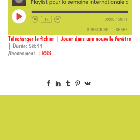
Playlist pour la semaine internationale des droits des femmes - 7 mars 2022
Play
1x
00:00
/
58:11
Episode
SUBSCRIBE
SHARE
Télécharger le fichier
|
Jouer dans une nouvelle fenêtre
|
Durée: 58:11
SHARE
RSS
Abonnement :
RSS
RSS FEED
LINK
EMBED