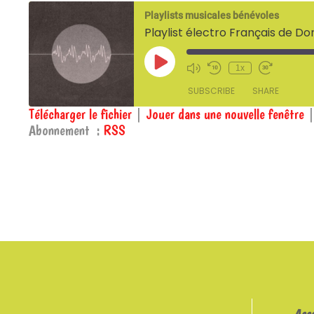
Playlists musicales bénévoles
Playlist électro Français de Dor
Play
1x
Episode
SUBSCRIBE
SHARE
Télécharger le fichier
|
Jouer dans une nouvelle fenêtre
Abonnement :
RSS
SHARE
RSS
RSS FEED
LINK
EMBED
Ass