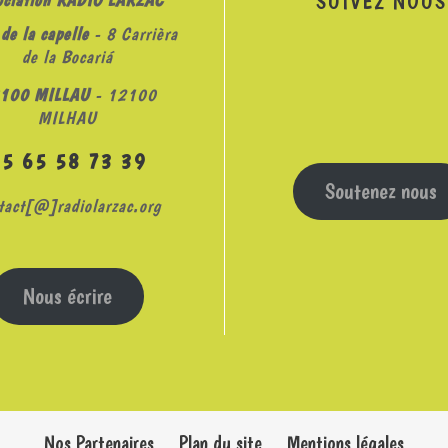
SUIVEZ NOUS
de la capelle
- 8 Carrièra
de la Bocariá
100 MILLAU
- 12100
MILHAU
05 65 58 73 39
Soutenez nous
tact[@]radiolarzac.org
Nous écrire
Nos Partenaires
Plan du site
Mentions légales