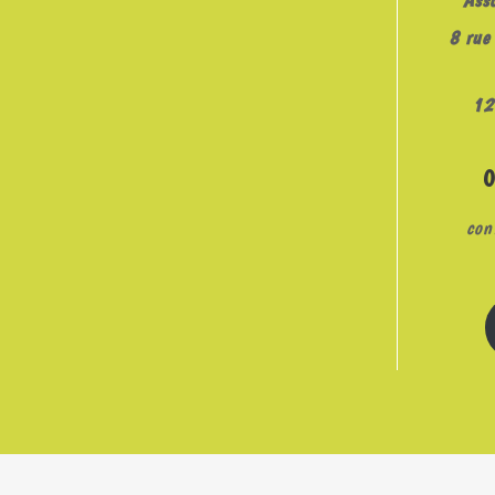
8 rue 
12
con