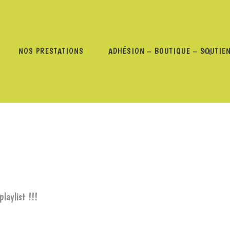
NOS PRESTATIONS
ADHÉSION – BOUTIQUE – SOUTIE
MINIQUE – 22 JUILLET 2024
laylist !!!