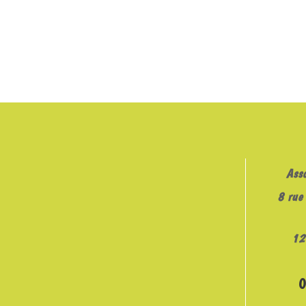
RSS FEED
LINK
EMBED
Ass
8 rue 
12