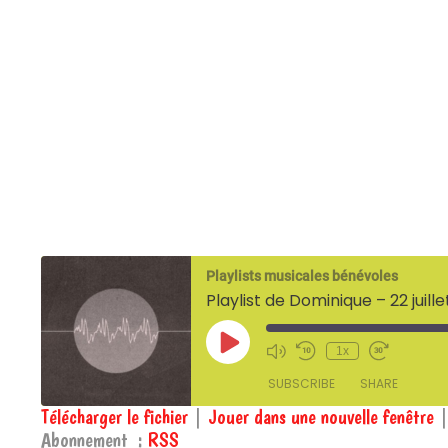
Playlists musicales bénévoles
Playlist de Dominique – 22 juill
Play
1x
Episode
SUBSCRIBE
SHARE
Télécharger le fichier
|
Jouer dans une nouvelle fenêtre
Abonnement :
RSS
SHARE
RSS