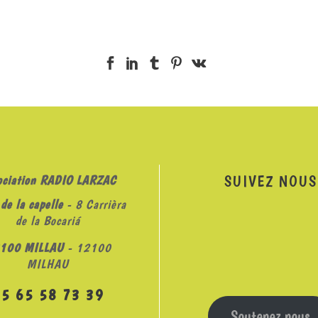
SUIVEZ NOUS
ociation RADIO LARZAC
de la capelle
- 8 Carrièra
de la Bocariá
100 MILLAU
- 12100
MILHAU
05 65 58 73 39
Soutenez nous