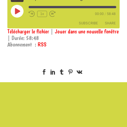
Play
1x
00:00
/
58:48
Episode
SUBSCRIBE
SHARE
Télécharger le fichier
|
Jouer dans une nouvelle fenêtre
|
Durée: 58:48
SHARE
RSS
Abonnement :
RSS
RSS FEED
LINK
EMBED