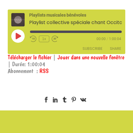
Playlists musicales bénévoles
Playlist collective spéciale chant Occitan – 9 octobre 2023
Play
1x
00:00
/
1:00:04
Episode
SUBSCRIBE
SHARE
Télécharger le fichier
|
Jouer dans une nouvelle fenêtre
|
Durée: 1:00:04
SHARE
RSS
Abonnement :
RSS
RSS FEED
LINK
EMBED