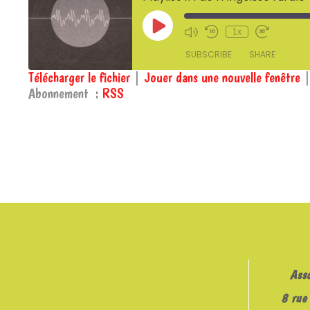
Play
1x
Episode
SUBSCRIBE
SHARE
Télécharger le fichier
|
Jouer dans une nouvelle fenêtre
Abonnement :
RSS
SHARE
RSS
RSS FEED
LINK
EMBED
Ass
8 rue 