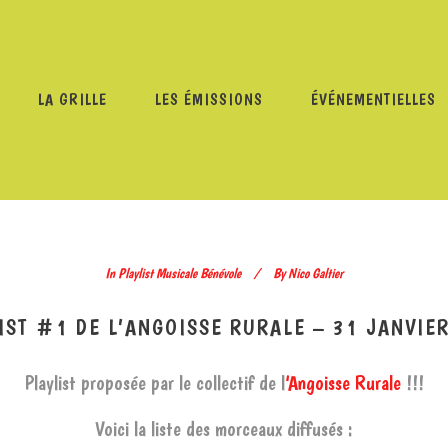
LA GRILLE
LES ÉMISSIONS
ÉVÉNEMENTIELLES
/
PLAYLIST MUSICALE BÉNÉVOLE
/
PLAYLIST #1 DE L’ANG
In
Playlist Musicale Bénévole
By
Nico Galtier
IST #1 DE L’ANGOISSE RURALE – 31 JANVIE
Playlist proposée par le collectif de l
‘Angoisse Rurale
!!!
Voici la liste des morceaux diffusés :