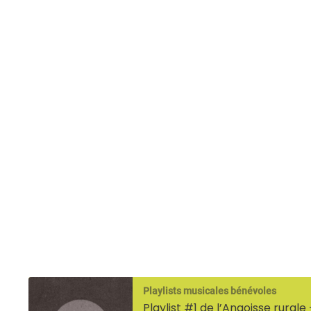
Playlists musicales bénévoles
Playlist #1 de l’Angoisse rurale 