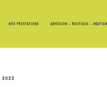
NOS PRESTATIONS
ADHÉSION – BOUTIQUE – SOUTIE
OISSE RURALE – 31 JANVIER 2022
R 2022