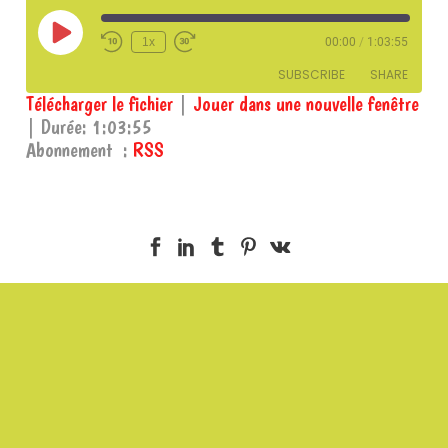
Play
1x
00:00
/
1:03:55
Episode
SUBSCRIBE
SHARE
Télécharger le fichier
|
Jouer dans une nouvelle fenêtre
|
Durée: 1:03:55
SHARE
RSS
Abonnement :
RSS
RSS FEED
LINK
EMBED