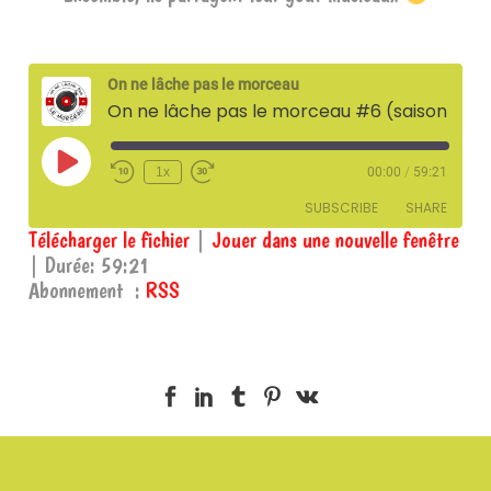
On ne lâche pas le morceau
On ne lâche pas le morceau #6 (saison 3) avec Robin et Jessica de Cocoricook – 12 mars 2024
Play
1x
00:00
/
59:21
Episode
SUBSCRIBE
SHARE
Télécharger le fichier
|
Jouer dans une nouvelle fenêtre
|
Durée: 59:21
SHARE
RSS
Abonnement :
RSS
RSS FEED
LINK
EMBED