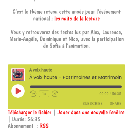
C’est le thème retenu cette année pour l’événement
national :
les nuits de la lecture
Vous y retrouverez des textes lus par Alex, Laurence,
Marie-Angèle, Dominique et Nico, avec la participation
de Sofia à l’animation.
À voix haute
À voix haute – Patrimoines et Matrimoines (Nuits de la lecture 2025) – 27 janvier 2025
Play
1x
00:00
/
56:35
Episode
SUBSCRIBE
SHARE
Télécharger le fichier
|
Jouer dans une nouvelle fenêtre
|
Durée: 56:35
SHARE
RSS
Abonnement :
RSS
RSS FEED