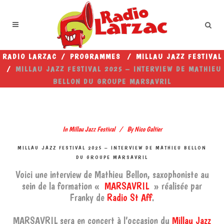
RADIO LARZAC
/
PROGRAMMES
/
MILLAU JAZZ FESTIVAL
/
MILLAU JAZZ FESTIVAL 2025 – INTERVIEW DE MATHIEU
BELLON DU GROUPE MARSAVRIL
In
Millau Jazz Festival
By
Nico Galtier
MILLAU JAZZ FESTIVAL 2025 – INTERVIEW DE MATHIEU BELLON
DU GROUPE MARSAVRIL
Voici une interview de Mathieu Bellon, saxophoniste au
sein de la formation «
MARSAVRIL
» réalisée par
Franky de
Radio St Aff
.
MARSAVRIL sera en concert à l’occasion du
Millau Jazz