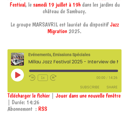
Festival
, le
samedi 19 juillet à 19h
dans les jardins du
château de Sambucy.
Le groupe MARSAVRIL est lauréat du dispositif
Jazz
Migration
2025.
Evénements, Émissions Spéciales
Millau Jazz Festival 2025 - Interview de Mathieu Bellon du groupe Marsavril
Play
1x
00:00
/
14:26
Episode
SUBSCRIBE
SHARE
Télécharger le fichier
|
Jouer dans une nouvelle fenêtre
|
Durée: 14:26
SHARE
RSS
Abonnement :
RSS
RSS FEED
LINK
EMBED