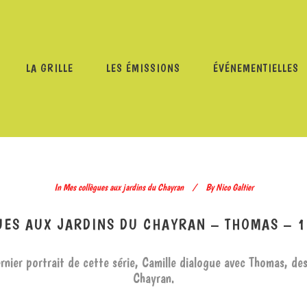
LA GRILLE
LES ÉMISSIONS
ÉVÉNEMENTIELLES
GUES AUX JARDINS DU CHAYRAN
/
MES COLLÈGUES AUX JA
In
Mes collègues aux jardins du Chayran
By
Nico Galtier
UES AUX JARDINS DU CHAYRAN – THOMAS – 1
rnier portrait de cette série, Camille dialogue avec Thomas, des
Chayran.