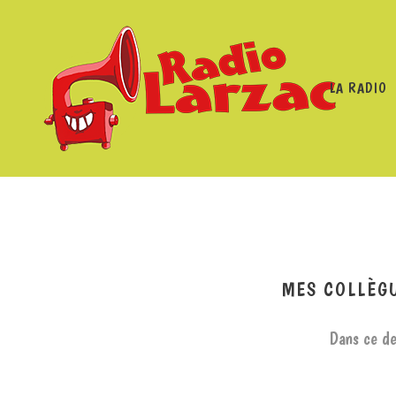
LA RADIO
RADIO LARZAC
/
PROGRAMMES
/
MES COLLÈ
MES COLLÈG
Dans ce de