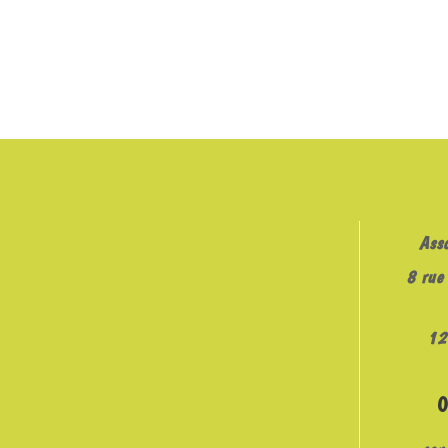
Ass
8 rue 
12