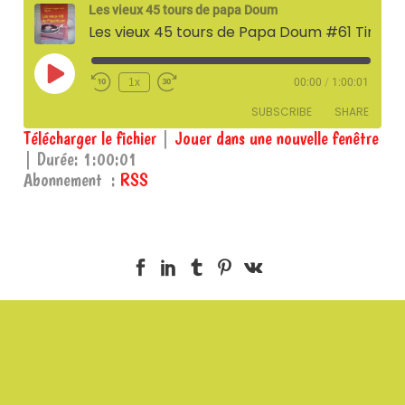
Les vieux 45 tours de papa Doum
Les vieux 45 tours de Papa Doum #61 Tirage au sort – 26 mai 2023
Play
1x
00:00
/
1:00:01
Episode
SUBSCRIBE
SHARE
Télécharger le fichier
|
Jouer dans une nouvelle fenêtre
|
Durée: 1:00:01
SHARE
RSS
Abonnement :
RSS
RSS FEED
LINK
EMBED