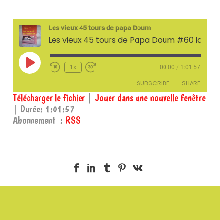
Les vieux 45 tours de papa Doum
Les vieux 45 tours de Papa Doum #60 la Soixantième – 12 mai 2023
Play
1x
00:00
/
1:01:57
Episode
SUBSCRIBE
SHARE
Télécharger le fichier
|
Jouer dans une nouvelle fenêtre
|
Durée: 1:01:57
SHARE
RSS
Abonnement :
RSS
RSS FEED
LINK
EMBED