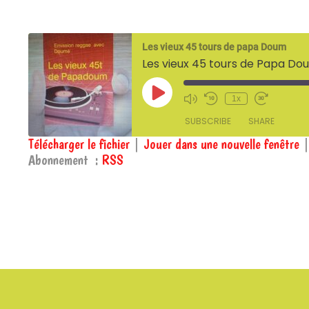
Les vieux 45 tours de papa Doum
Les vieux 45 tours de Papa D
Play
1x
Episode
SUBSCRIBE
SHARE
Télécharger le fichier
|
Jouer dans une nouvelle fenêtre
Abonnement :
RSS
SHARE
RSS
RSS FEED
LINK