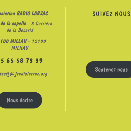
SUIVEZ NOUS
ociation RADIO LARZAC
de la capelle
- 8 Carrièra
de la Bocariá
100 MILLAU
- 12100
MILHAU
05 65 58 73 39
Soutenez nous
tact[@]radiolarzac.org
Nous écrire