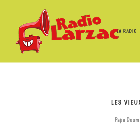
LA RADIO
RADIO LARZAC
/
PROGRAMMES
/
LES
LES VIE
Papa Doum 