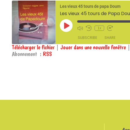
Les vieux 45 tours de papa Doum
Les vieux 45 tours de Papa D
Play
1x
Episode
SUBSCRIBE
SHARE
Télécharger le fichier
|
Jouer dans une nouvelle fenêtre
Abonnement :
RSS
SHARE
RSS
RSS FEED
LINK
EMBED
Ass