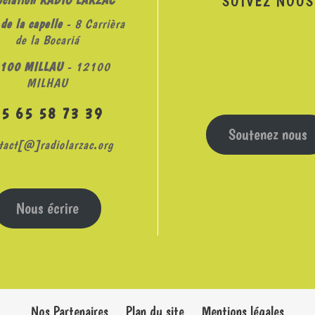
SUIVEZ NOUS
de la capelle
- 8 Carrièra
de la Bocariá
100 MILLAU
- 12100
MILHAU
05 65 58 73 39
Soutenez nous
tact[@]radiolarzac.org
Nous écrire
Nos Partenaires
Plan du site
Mentions légales