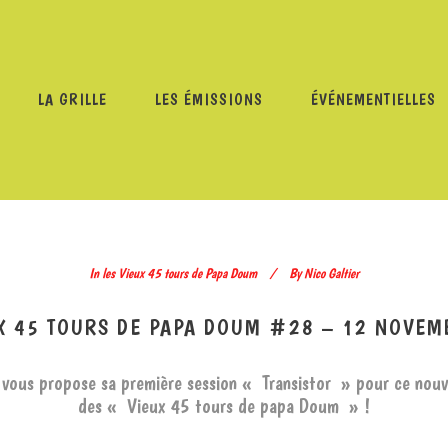
LA GRILLE
LES ÉMISSIONS
ÉVÉNEMENTIELLES
 VIEUX 45 TOURS DE PAPA DOUM
/
LES VIEUX 45 TOURS D
In
les Vieux 45 tours de Papa Doum
By
Nico Galtier
UX 45 TOURS DE PAPA DOUM #28 – 12 NOVEM
vous propose sa première session « Transistor » pour ce nou
des « Vieux 45 tours de papa Doum » !