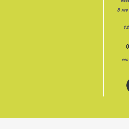
8 rue 
12
con