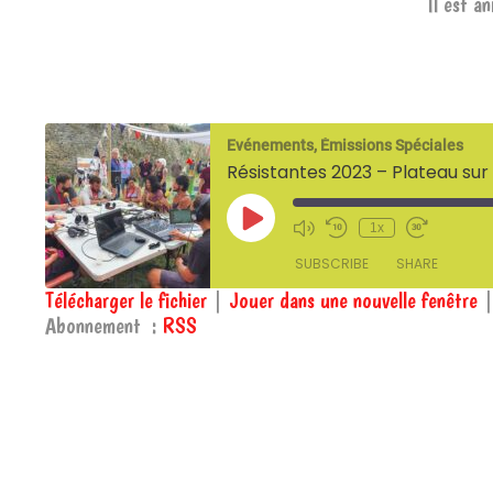
Il est a
Evénements, Émissions Spéciales
Résistantes 2023 – Plateau sur
Play
1x
Episode
SUBSCRIBE
SHARE
Télécharger le fichier
|
Jouer dans une nouvelle fenêtre
Abonnement :
RSS
SHARE
RSS
RSS FEED
LINK