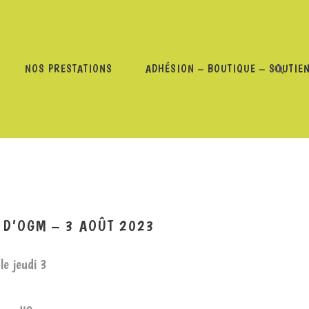
NOS PRESTATIONS
ADHÉSION – BOUTIQUE – SOUTIE
UCHEURS ET FAUCHEUSES D’OGM – 3 AOÛT 2023
 D’OGM – 3 AOÛT 2023
 le jeudi 3