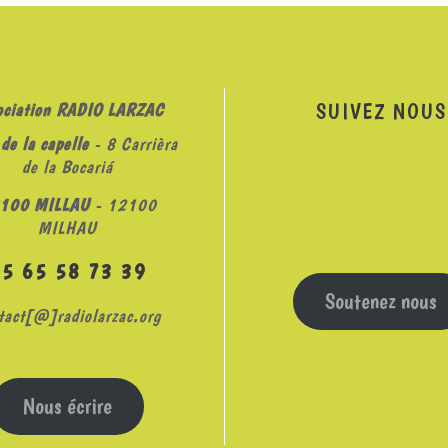
SUIVEZ NOUS
ociation RADIO LARZAC
de la capelle
- 8 Carrièra
de la Bocariá
100 MILLAU
- 12100
MILHAU
05 65 58 73 39
Soutenez nous
tact[@]radiolarzac.org
Nous écrire