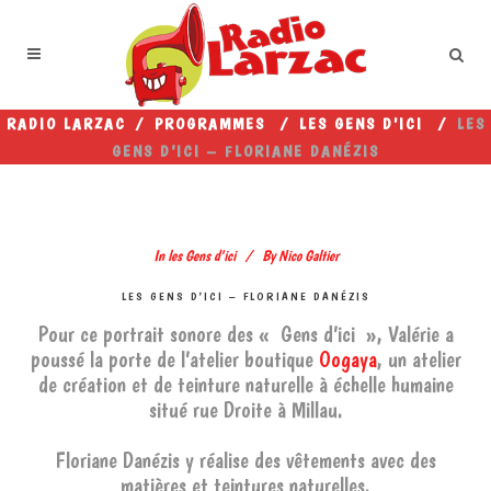
RADIO LARZAC
/
PROGRAMMES
/
LES GENS D'ICI
/
LES
GENS D’ICI – FLORIANE DANÉZIS
In
les Gens d'ici
By
Nico Galtier
LES GENS D’ICI – FLORIANE DANÉZIS
Pour ce portrait sonore des « Gens d’ici », Valérie a
poussé la porte de l’atelier boutique
Oogaya
, un atelier
de création et de teinture naturelle à échelle humaine
situé rue Droite à Millau.
Floriane Danézis y réalise des vêtements avec des
matières et teintures naturelles.