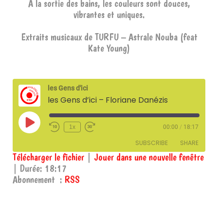
A la sortie des bains, les couleurs sont douces,
vibrantes et uniques.
Extraits musicaux de TURFU – Astrale Nouba (feat
Kate Young)
les Gens d'ici
les Gens d’ici – Floriane Danézis
Play
1x
00:00
/
18:17
Episode
SUBSCRIBE
SHARE
Télécharger le fichier
|
Jouer dans une nouvelle fenêtre
|
Durée: 18:17
SHARE
RSS
Abonnement :
RSS
RSS FEED
LINK
EMBED