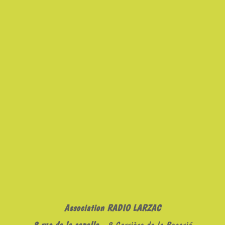
Association RADIO LARZAC
8 rue de la capelle
- 8 Carrièra de la Bocariá