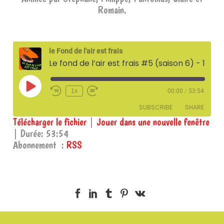
Romain.
le Fond de l'air est frais
Le fond de l’air est frais #5 (saison 6) - 17 février 2026
Play
1x
00:00
/
53:54
Episode
SUBSCRIBE
SHARE
Télécharger le fichier
|
Jouer dans une nouvelle fenêtre
|
Durée: 53:54
SHARE
RSS
Abonnement :
RSS
RSS FEED
LINK
EMBED