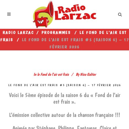
RADIO LARZAC
/
PROGRAMMES
/
LE FOND DE L'AIR EST
FRAIS
/
LE FOND DE L’AIR EST FRAIS #5 (SAISON 6) – 17
FÉVRIER 2026
In
le Fond de l'air est frais
By
Nico Galtier
LE FOND DE L’AIR EST FRAIS #5 (SAISON 6) – 17 FÉVRIER 2026
Voici le 5ème épisode de la saison 6 du « Fond de l’air
est frais ».
L’émission collective autour de la chanson française !!!
Animée par Stéphane, Philippe, Fantomas, Claire et