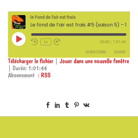
le Fond de l'air est frais
Le fond de l’air est frais #5 (saison 5) – 18 février 2025
Play
1x
00:00
/
1:01:44
Episode
SUBSCRIBE
SHARE
Télécharger le fichier
|
Jouer dans une nouvelle fenêtre
|
Durée: 1:01:44
SHARE
RSS
Abonnement :
RSS
RSS FEED
LINK
EMBED