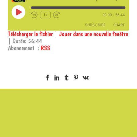
Play
1x
00:00
/
56:44
Episode
SUBSCRIBE
SHARE
Télécharger le fichier
|
Jouer dans une nouvelle fenêtre
|
Durée: 56:44
SHARE
RSS
Abonnement :
RSS
RSS FEED
LINK
EMBED