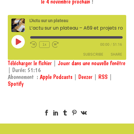
le 4 novembre prochain
!
L'Actu sur un plateau
L’actu sur un plateau – A69 et projets routiers – 19 octobre 2023
Play
1x
00:00
/
51:16
Episode
SUBSCRIBE
SHARE
Télécharger le fichier
|
Jouer dans une nouvelle fenêtre
|
Durée: 51:16
SHARE
Apple Podcasts
Deezer
Abonnement :
Apple Podcasts
|
Deezer
|
RSS
|
RSS
Spotify
Spotify
LINK
RSS FEED
EMBED