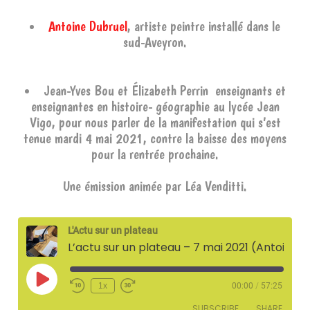
Antoine Dubruel
, artiste peintre installé dans le
sud-Aveyron.
Jean-Yves Bou et Élizabeth Perrin enseignants et
enseignantes en histoire- géographie au lycée Jean
Vigo, pour nous parler de la manifestation qui s’est
tenue mardi 4 mai 2021, contre la baisse des moyens
pour la rentrée prochaine.
Une émission animée par Léa Venditti.
L'Actu sur un plateau
L’actu sur un plateau – 7 mai 2021 (Antoine Dubruel, artiste peintre et Jean-Yves Bou et Élizabeth Perrin du Lycée Jean Vigo)
Play
1x
00:00
/
57:25
Episode
SUBSCRIBE
SHARE