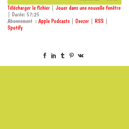
Télécharger le fichier
|
Jouer dans une nouvelle fenêtre
|
Durée: 57:25
SHARE
Apple Podcasts
Deezer
Abonnement :
Apple Podcasts
|
Deezer
|
RSS
|
RSS
Spotify
Spotify
LINK
RSS FEED
EMBED