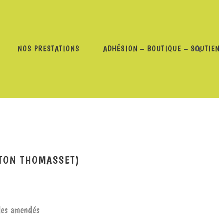
NOS PRESTATIONS
ADHÉSION – BOUTIQUE – SOUTIE
MBRE 2021 (CÉLINE GUELTON THOMASSET)
LTON THOMASSET)
 les amendés