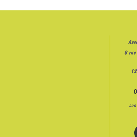
EMBED
Ass
8 rue 
12
con