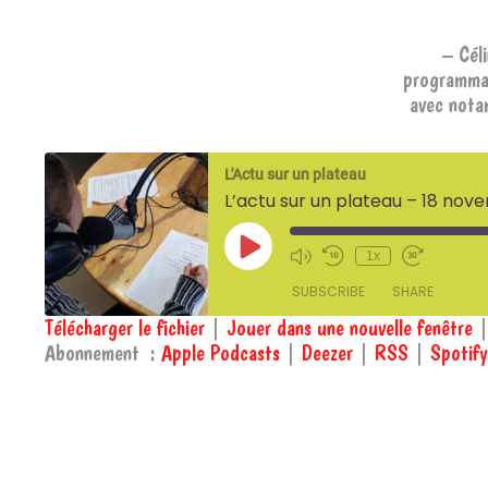
– Cél
programmat
avec not
L'Actu sur un plateau
L’actu sur un plateau – 18 no
Play
1x
Episode
SUBSCRIBE
SHARE
Télécharger le fichier
|
Jouer dans une nouvelle fenêtre
Abonnement :
Apple Podcasts
|
Deezer
|
RSS
|
Spotify
SHARE
Apple Podcasts
Spotify
RSS FEED
LINK