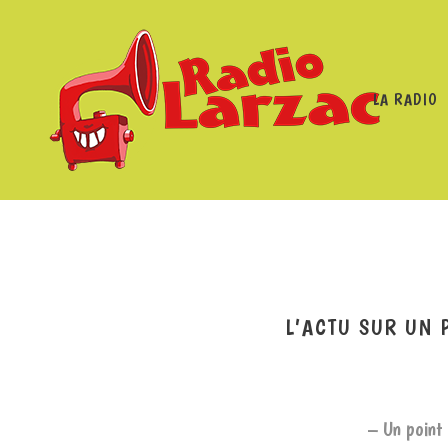
LA RADIO
RADIO LARZAC
/
PROGRAMMES
/
L'AC
L’ACTU SUR UN 
– Un point 