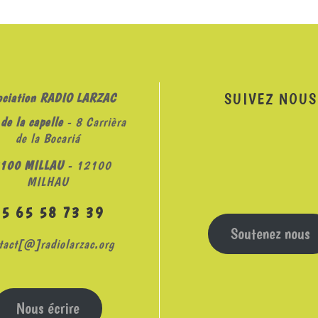
SUIVEZ NOUS
ociation RADIO LARZAC
de la capelle
- 8 Carrièra
de la Bocariá
100 MILLAU
- 12100
MILHAU
05 65 58 73 39
Soutenez nous
tact[@]radiolarzac.org
Nous écrire