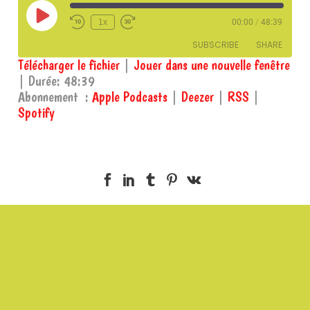
Play
1x
00:00
/
48:39
Episode
SUBSCRIBE
SHARE
Télécharger le fichier
|
Jouer dans une nouvelle fenêtre
|
Durée: 48:39
SHARE
Apple Podcasts
Deezer
Abonnement :
Apple Podcasts
|
Deezer
|
RSS
|
RSS
Spotify
Spotify
LINK
RSS FEED
EMBED