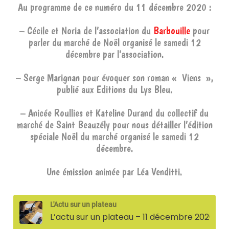
Au programme de ce numéro du 11 décembre 2020 :
– Cécile et Noria de l’association du
Barbouille
pour
parler du marché de Noël organisé le samedi 12
décembre par l’association.
– Serge Marignan pour évoquer son roman « Viens »,
publié aux Editions du Lys Bleu.
– Anicée Roullies et Kateline Durand du collectif du
marché de Saint Beauzély pour nous détailler l’édition
spéciale Noël du marché organisé le samedi 12
décembre.
Une émission animée par Léa Venditti.
L'Actu sur un plateau
L’actu sur un plateau – 11 décembre 2020 (Cécile et Noria pour le marché de noël du Bar'Bouille, Serge Marignan et son roman "viens", et Anicée Roullies et Hateline Durand pour le marché de St Beauzély)