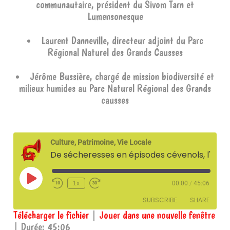
communautaire, président du Sivom Tarn et
Lumensonesque
Laurent Danneville, directeur adjoint du Parc
Régional Naturel des Grands Causses
Jérôme Bussière, chargé de mission biodiversité et
milieux humides au Parc Naturel Régional des Grands
causses
Culture, Patrimoine, Vie Locale
De sécheresses en épisodes cévenols, l'eau en Sud-Aveyron #2 l'eau que l'on maîtrise
Play
1x
00:00
/
45:06
Episode
SUBSCRIBE
SHARE
Télécharger le fichier
|
Jouer dans une nouvelle fenêtre
|
Durée: 45:06