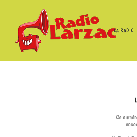
LA RADIO
RADIO LARZAC
/
Ce numéro
encor