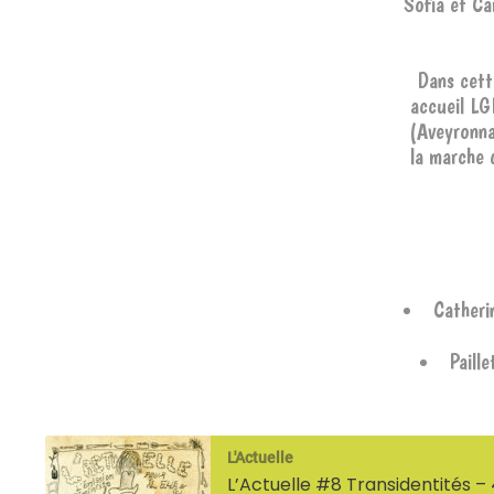
Sofia et Ca
Dans cett
accueil LG
(Aveyronnai
la marche 
Catheri
Paill
L'Actuelle
L’Actuelle #8 Transidentités –