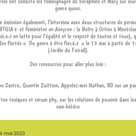
role ont collecté les témoignages de Séraphine et Mary sur leur
genre queer.
e émission également, l’interview avec deux structures de perm
BTQIA+ et féministes en Aveyron : la Boîte à Orties à Montcla
s.e.s en lutte pour l’égalité et le respect de toutes et tous), 
des fiertés « Du genre à être fier.è.s » le 13 mai à partir de 
(Jardin du Foirail).
Des ressources pour aller plus loin :
ne Castro, Quentin Zuittion, Appelez-moi Nathan, BD sur un pa
ettes toxiques et sérum phy, sur les relations de pouvoir dans les
non-hétéro
 4 mai 2023