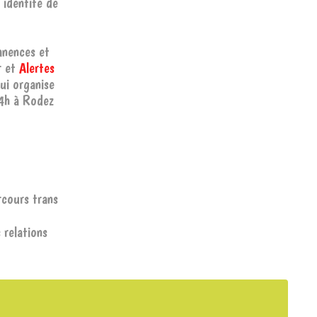
 identité de
anences et
r et
Alertes
qui organise
14h à Rodez
rcours trans
 relations