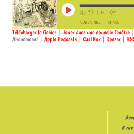
Play
1x
Episode
SUBSCRIBE
SHARE
Télécharger le fichier
|
Jouer dans une nouvelle fenêtre
Abonnement :
Apple Podcasts
|
CastBox
|
Deezer
|
RS
SHARE
Apple Podcasts
RSS
RSS FEED
LINK
EMBED
Ass
8 rue 