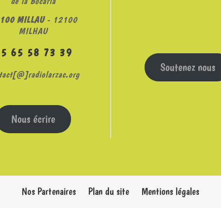
de la Bocariá
100 MILLAU
- 12100
MILHAU
05 65 58 73 39
Soutenez nous
tact[@]radiolarzac.org
Nous écrire
Nos Partenaires
Plan du site
Mentions légales