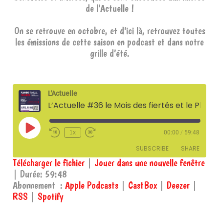
de l’Actuelle !
On se retrouve en octobre, et d’ici là, retrouvez toutes
les émissions de cette saison en podcast et dans notre
grille d’été.
L'Actuelle
L’Actuelle #36 le Mois des fiertés et le Planning Familial en danger - 4 juin 2026
Play
1x
00:00
/
59:48
Episode
SUBSCRIBE
SHARE
Télécharger le fichier
|
Jouer dans une nouvelle fenêtre
|
Durée: 59:48
SHARE
Apple Podcasts
CastBox
Abonnement :
Apple Podcasts
|
CastBox
|
Deezer
|
Deezer
RSS
RSS
|
Spotify
LINK
Spotify
EMBED