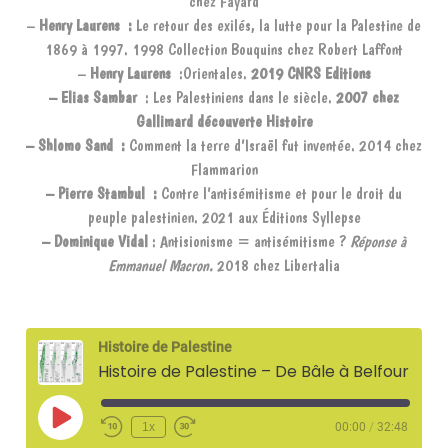
chez Fayard
–
Henry Laurens :
Le retour des exilés, la lutte pour la Palestine de
1869 à 1997.
1998 Collection Bouquins chez Robert Laffont
–
Henry Laurens
:Orientales.
2019
CNRS Editions
– Elias Sambar
: Les Palestiniens dans le siècle.
2007
chez
Gallimard découverte Histoire
– Shlomo Sand :
Comment la terre d’Israël fut inventée. 2014 chez
Flammarion
– Pierre Stambul :
Contre l’antisémitisme et pour le droit du
peuple palestinien.
2021 aux Éditions Syllepse
–
Dominique Vidal
: Antisionisme = antisémitisme ?
Réponse à
Emmanuel Macron.
2018 chez Libertalia
Histoire de Palestine
Histoire de Palestine – De Bâle à Belfour – 11 mai 2022
Play
1x
00:00
/
32:48
Episode