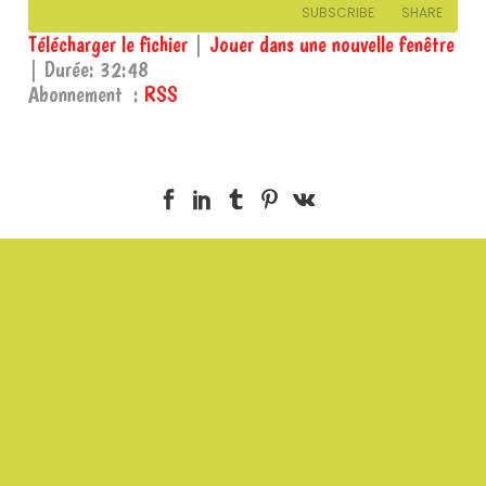
SUBSCRIBE
SHARE
Télécharger le fichier
|
Jouer dans une nouvelle fenêtre
|
Durée: 32:48
SHARE
RSS
Abonnement :
RSS
RSS FEED
LINK
EMBED